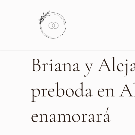
Briana y Alej
preboda en Al
enamorará