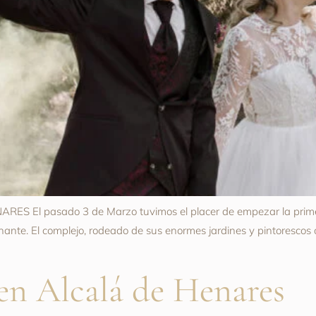
S El pasado 3 de Marzo tuvimos el placer de empezar la primer
nte. El complejo, rodeado de sus enormes jardines y pintorescos oli
en Alcalá de Henares