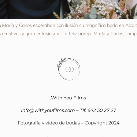
ía y Carlos esperaban con ilusión su magnífica boda en Alcalá d
s emotivos y gran entusiasmo. La feliz pareja, María y Carlos, com
With You Films
info@withyoufilms.com
– Tlf:
642 50 27 27
Fotografía y video de bodas – Copyright 2024